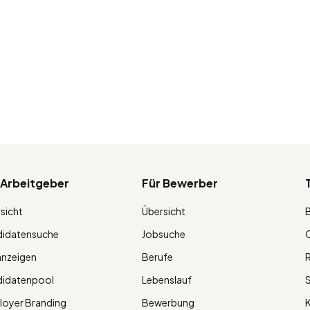
 Arbeitgeber
Für Bewerber
sicht
Übersicht
didatensuche
Jobsuche
O
anzeigen
Berufe
R
didatenpool
Lebenslauf
S
oyer Branding
Bewerbung
K