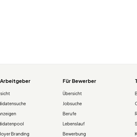
 Arbeitgeber
Für Bewerber
sicht
Übersicht
didatensuche
Jobsuche
O
anzeigen
Berufe
R
didatenpool
Lebenslauf
S
oyer Branding
Bewerbung
K