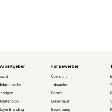
 Arbeitgeber
Für Bewerber
sicht
Übersicht
didatensuche
Jobsuche
O
anzeigen
Berufe
R
didatenpool
Lebenslauf
S
oyer Branding
Bewerbung
K