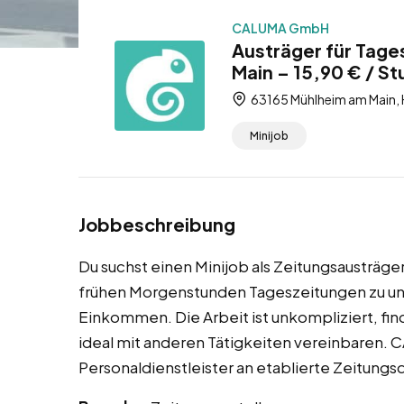
CALUMA GmbH
Austräger für Tag
Main – 15,90 € / St
63165 Mühlheim am Main, 
Minijob
Jobbeschreibung
Du suchst einen Minijob als Zeitungsausträger
frühen Morgenstunden Tageszeitungen zu und
Einkommen. Die Arbeit ist unkompliziert, finde
ideal mit anderen Tätigkeiten vereinbaren. C
Personaldienstleister an etablierte Zeitungs