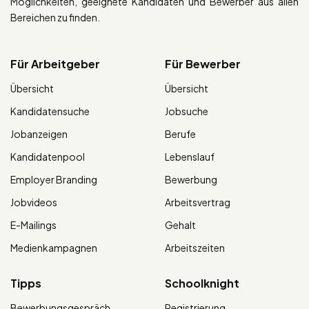
Möglichkeiten, geeignete Kandidaten und Bewerber aus allen
Bereichen zu finden.
Für Arbeitgeber
Für Bewerber
Übersicht
Übersicht
Kandidatensuche
Jobsuche
Jobanzeigen
Berufe
Kandidatenpool
Lebenslauf
Employer Branding
Bewerbung
Jobvideos
Arbeitsvertrag
E-Mailings
Gehalt
Medienkampagnen
Arbeitszeiten
Tipps
Schoolknight
Bewerbungsgespräch
Registrierung