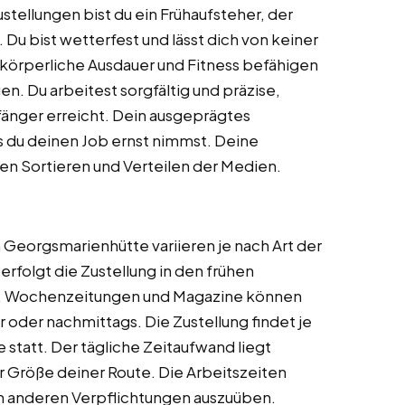
stellungen bist du ein Frühaufsteher, der
Du bist wetterfest und lässt dich von keiner
 körperliche Ausdauer und Fitness befähigen
n. Du arbeitest sorgfältig und präzise,
änger erreicht. Dein ausgeprägtes
s du deinen Job ernst nimmst. Deine
nten Sortieren und Verteilen der Medien.
in Georgsmarienhütte variieren je nach Art der
rfolgt die Zustellung in den frühen
r. Wochenzeitungen und Magazine können
r oder nachmittags. Die Zustellung findet je
 statt. Der tägliche Zeitaufwand liegt
r Größe deiner Route. Die Arbeitszeiten
en anderen Verpflichtungen auszuüben.