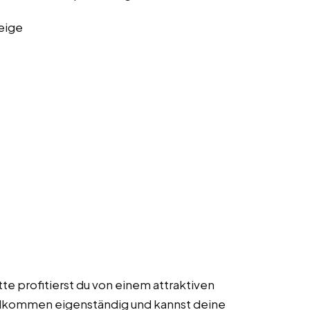
eige
te profitierst du von einem attraktiven
ollkommen eigenständig und kannst deine