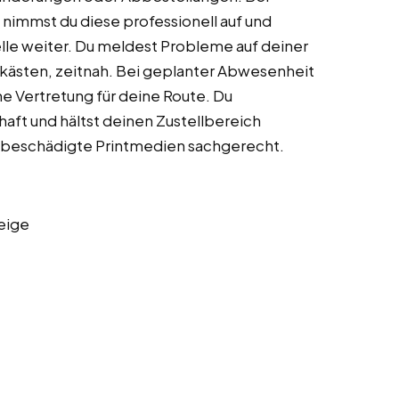
immst du diese professionell auf und
telle weiter. Du meldest Probleme auf deiner
fkästen, zeitnah. Bei geplanter Abwesenheit
ine Vertretung für deine Route. Du
ft und hältst deinen Zustellbereich
r beschädigte Printmedien sachgerecht.
eige