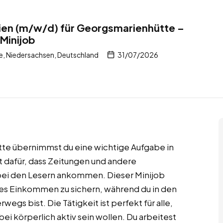
dien (m/w/d) für Georgsmarienhütte –
 Minijob
, Niedersachsen, Deutschland
31/07/2026
ütte übernimmst du eine wichtige Aufgabe in
t dafür, dass Zeitungen und andere
 bei den Lesern ankommen. Dieser Minijob
iges Einkommen zu sichern, während du in den
egs bist. Die Tätigkeit ist perfekt für alle,
bei körperlich aktiv sein wollen. Du arbeitest