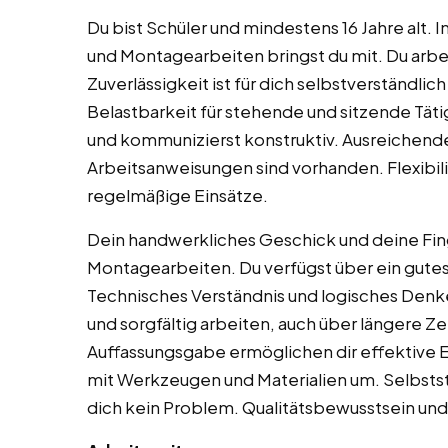
Du bist Schüler und mindestens 16 Jahre alt
und Montagearbeiten bringst du mit. Du arbei
Zuverlässigkeit ist für dich selbstverständlich
Belastbarkeit für stehende und sitzende Tät
und kommunizierst konstruktiv. Ausreichend
Arbeitsanweisungen sind vorhanden. Flexibili
regelmäßige Einsätze.
Dein handwerkliches Geschick und deine Finge
Montagearbeiten. Du verfügst über ein gute
Technisches Verständnis und logisches Denke
und sorgfältig arbeiten, auch über längere Z
Auffassungsgabe ermöglichen dir effektive E
mit Werkzeugen und Materialien um. Selbstst
dich kein Problem. Qualitätsbewusstsein und