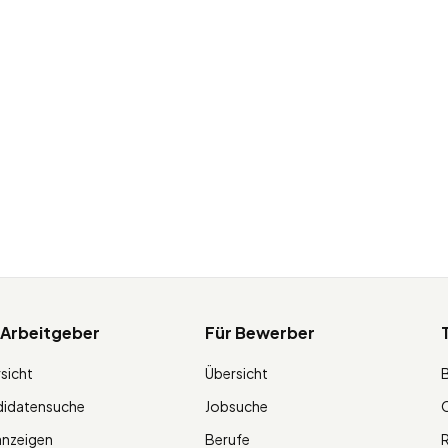
 Arbeitgeber
Für Bewerber
sicht
Übersicht
didatensuche
Jobsuche
O
anzeigen
Berufe
R