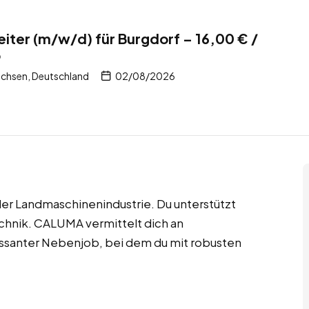
iter (m/w/d) für Burgdorf – 16,00 € /
b
chsen, Deutschland
02/08/2026
der Landmaschinenindustrie. Du unterstützt
chnik. CALUMA vermittelt dich an
eressanter Nebenjob, bei dem du mit robusten