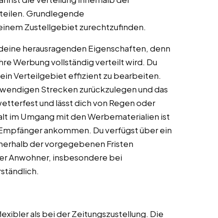
nteilen. Grundlegende
 deinem Zustellgebiet zurechtzufinden.
d deine herausragenden Eigenschaften, denn
ihre Werbung vollständig verteilt wird. Du
dein Verteilgebiet effizient zu bearbeiten.
notwendigen Strecken zurückzulegen und das
wetterfest und lässt dich von Regen oder
falt im Umgang mit den Werbematerialien ist
im Empfänger ankommen. Du verfügst über ein
nerhalb der vorgegebenen Fristen
er Anwohner, insbesondere bei
ständlich.
lexibler als bei der Zeitungszustellung. Die