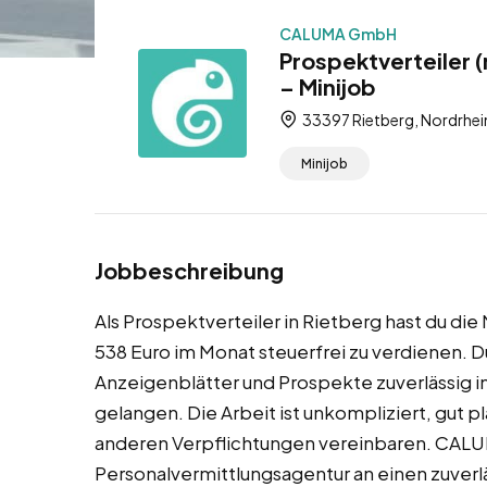
CALUMA GmbH
Prospektverteiler 
– Minijob
33397 Rietberg, Nordrhei
Minijob
Jobbeschreibung
Als Prospektverteiler in Rietberg hast du die
538 Euro im Monat steuerfrei zu verdienen. D
Anzeigenblätter und Prospekte zuverlässig in
gelangen. Die Arbeit ist unkompliziert, gut p
anderen Verpflichtungen vereinbaren. CALUM
Personalvermittlungsagentur an einen zuverl