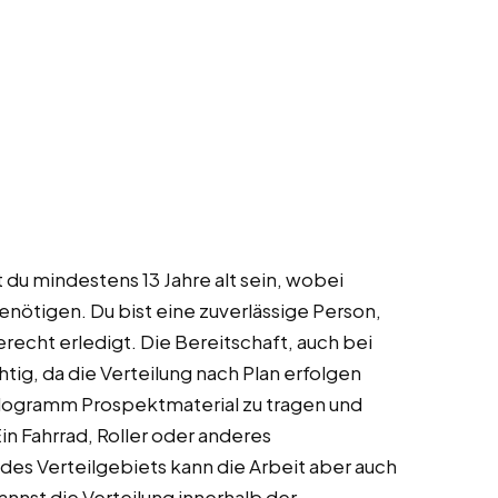
st du mindestens 13 Jahre alt sein, wobei
enötigen. Du bist eine zuverlässige Person,
echt erledigt. Die Bereitschaft, auch bei
tig, da die Verteilung nach Plan erfolgen
Kilogramm Prospektmaterial zu tragen und
n Fahrrad, Roller oder anderes
e des Verteilgebiets kann die Arbeit aber auch
kannst die Verteilung innerhalb der