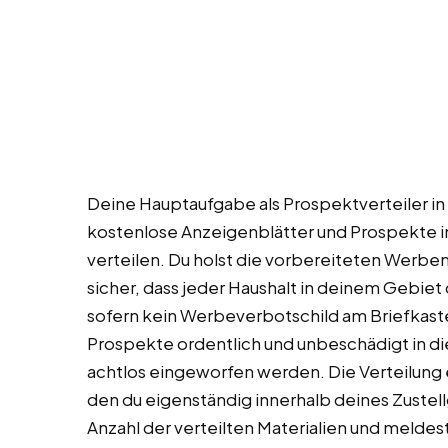
Deine Hauptaufgabe als Prospektverteiler in
kostenlose Anzeigenblätter und Prospekte i
verteilen. Du holst die vorbereiteten Werbem
sicher, dass jeder Haushalt in deinem Gebiet
sofern kein Werbeverbotschild am Briefkasten
Prospekte ordentlich und unbeschädigt in di
achtlos eingeworfen werden. Die Verteilung
den du eigenständig innerhalb deines Zustel
Anzahl der verteilten Materialien und meld