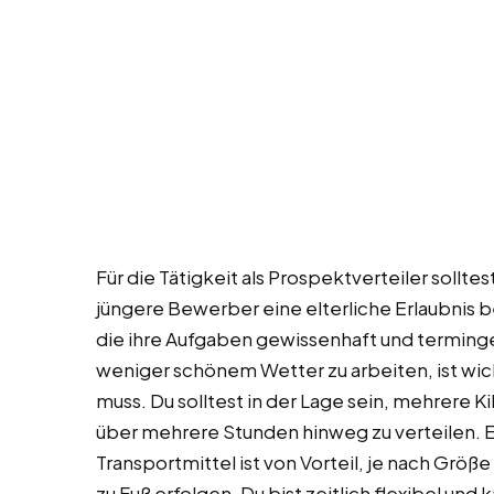
Für die Tätigkeit als Prospektverteiler sollte
jüngere Bewerber eine elterliche Erlaubnis b
die ihre Aufgaben gewissenhaft und terminger
weniger schönem Wetter zu arbeiten, ist wich
muss. Du solltest in der Lage sein, mehrere 
über mehrere Stunden hinweg zu verteilen. Ei
Transportmittel ist von Vorteil, je nach Größ
zu Fuß erfolgen. Du bist zeitlich flexibel und 