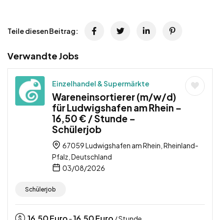
Teile diesen Beitrag:
Verwandte Jobs
Einzelhandel & Supermärkte
Wareneinsortierer (m/w/d)
für Ludwigshafen am Rhein –
16,50 € / Stunde –
Schülerjob
67059 Ludwigshafen am Rhein, Rheinland-
Pfalz, Deutschland
03/08/2026
Schülerjob
16,50
Euro
16,50
Euro
-
/ Stunde