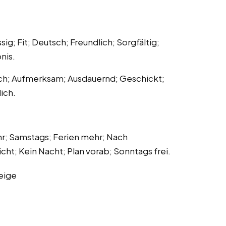
ig; Fit; Deutsch; Freundlich; Sorgfältig;
nis.
ich; Aufmerksam; Ausdauernd; Geschickt;
ich.
hr; Samstags; Ferien mehr; Nach
t; Kein Nacht; Plan vorab; Sonntags frei.
eige