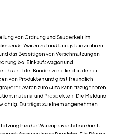
ellung von Ordnung und Sauberkeit im
egende Waren auf und bringst sie an ihren
n und das Beseitigen von Verschmutzungen
Ordnung bei Einkaufswagen und
ichs und der Kundenzone liegt in deiner
den von Produkten und gibst freundlich
 größerer Waren zum Auto kann dazugehören.
rmationsmaterial und Prospekten. Die Meldung
wichtig. Du trägst zu einem angenehmen
tützung bei der Warenpräsentation durch
en stark frequentierter Bereiche. Die Pflege