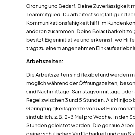
Ordnung und Bedarf. Deine Zuverlässigkeit 
Teammitglied. Du arbeitest sorgfältig und ach
Kommunikationsfähigkeit hilft im Kundenkont
anderen zusammen. Deine Belastbarkeit zeigt
besitzt Eigeninitiative und erkennst, wo Hilf
trägt zu einem angenehmen Einkaufserlebnis
Arbeitszeiten:
Die Arbeitszeiten sind flexibel und werden 
möglich während der Öffnungszeiten, besond
sind Nachmittage, Samstagvormittage oder -
Regel zwischen 3 und 5 Stunden. Als Minijob b
Geringfügigkeitsgrenze von 538 Euro monat
sind üblich, z.B. 2-3 Mal pro Woche. In den 
Stunden geleistet werden. Die genaue Arbei
deiner schulischen Verfügbarkeit und den St