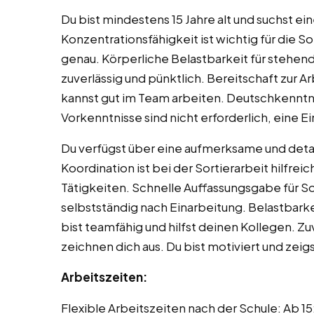
Du bist mindestens 15 Jahre alt und suchst e
Konzentrationsfähigkeit ist wichtig für die So
genau. Körperliche Belastbarkeit für stehende
zuverlässig und pünktlich. Bereitschaft zur
kannst gut im Team arbeiten. Deutschkenntn
Vorkenntnisse sind nicht erforderlich, eine Ei
Du verfügst über eine aufmerksame und det
Koordination ist bei der Sortierarbeit hilfrei
Tätigkeiten. Schnelle Auffassungsgabe für Sort
selbstständig nach Einarbeitung. Belastbarke
bist teamfähig und hilfst deinen Kollegen. Z
zeichnen dich aus. Du bist motiviert und zeig
Arbeitszeiten:
Flexible Arbeitszeiten nach der Schule: Ab 1