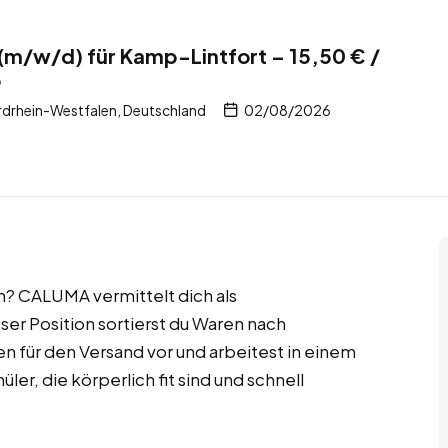
 (m/w/d) für Kamp-Lintfort – 15,50 € /
b
drhein-Westfalen, Deutschland
02/08/2026
h? CALUMA vermittelt dich als
ser Position sortierst du Waren nach
n für den Versand vor und arbeitest in einem
er, die körperlich fit sind und schnell