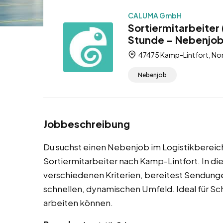
CALUMA GmbH
Sortiermitarbeiter
Stunde – Nebenjo
47475 Kamp-Lintfort, Nor
Nebenjob
Jobbeschreibung
Du suchst einen Nebenjob im Logistikbereic
Sortiermitarbeiter nach Kamp-Lintfort. In die
verschiedenen Kriterien, bereitest Sendunge
schnellen, dynamischen Umfeld. Ideal für Schül
arbeiten können.