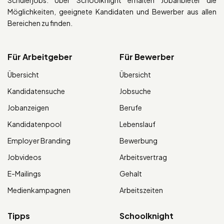
Schülerjobs. Über Schoolknight erhalten Jobanbieter die
Möglichkeiten, geeignete Kandidaten und Bewerber aus allen
Bereichen zu finden.
Für Arbeitgeber
Für Bewerber
Übersicht
Übersicht
Kandidatensuche
Jobsuche
Jobanzeigen
Berufe
Kandidatenpool
Lebenslauf
Employer Branding
Bewerbung
Jobvideos
Arbeitsvertrag
E-Mailings
Gehalt
Medienkampagnen
Arbeitszeiten
Tipps
Schoolknight