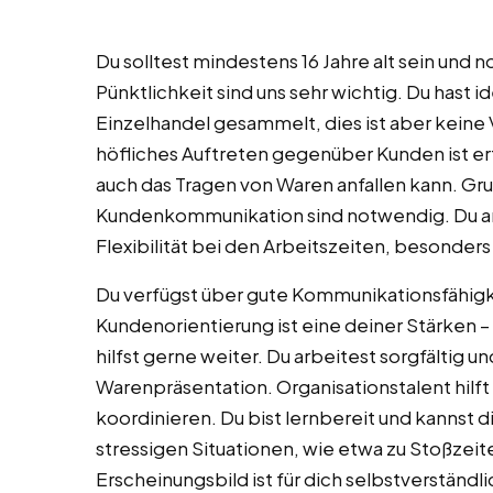
Du solltest mindestens 16 Jahre alt sein und 
Pünktlichkeit sind uns sehr wichtig. Du hast 
Einzelhandel gesammelt, dies ist aber keine 
höfliches Auftreten gegenüber Kunden ist erfo
auch das Tragen von Waren anfallen kann. G
Kundenkommunikation sind notwendig. Du arb
Flexibilität bei den Arbeitszeiten, besonder
Du verfügst über gute Kommunikationsfähigke
Kundenorientierung ist eine deiner Stärken –
hilfst gerne weiter. Du arbeitest sorgfältig un
Warenpräsentation. Organisationstalent hilft
koordinieren. Du bist lernbereit und kannst d
stressigen Situationen, wie etwa zu Stoßzei
Erscheinungsbild ist für dich selbstverstän