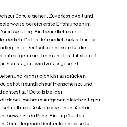
noch zur Schule gehen. Zuverlässigkeit und
idealerweise bereits erste Erfahrungen im
Voraussetzung. Ein freundliches und
rderlich. Du bist körperlich belastbar, da
rundlegende Deutschkenntnisse für die
eitest gerne im Team und bist hilfsbereit.
s an Samstagen, wird vorausgesetzt.
iten und kannst dich klar ausdrücken.
 du gehst freundlich auf Menschen zu und
d achtest auf Details bei der
 dir dabei, mehrere Aufgaben gleichzeitig zu
ir schnell neue Abläufe aneignen. Auch in
ten, bewahrst du Ruhe. Ein gepflegtes
dlich. Grundlegende Rechenkenntnisse für