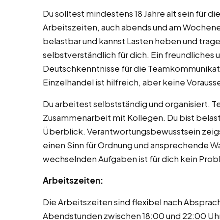
Du solltest mindestens 18 Jahre alt sein für d
Arbeitszeiten, auch abends und am Wochenend
belastbar und kannst Lasten heben und tragen
selbstverständlich für dich. Ein freundliches 
Deutschkenntnisse für die Teamkommunikati
Einzelhandel ist hilfreich, aber keine Voraus
Du arbeitest selbstständig und organisiert. 
Zusammenarbeit mit Kollegen. Du bist belast
Überblick. Verantwortungsbewusstsein zeigst
einen Sinn für Ordnung und ansprechende War
wechselnden Aufgaben ist für dich kein Probl
Arbeitszeiten:
Die Arbeitszeiten sind flexibel nach Absprach
Abendstunden zwischen 18:00 und 22:00 Uhr 