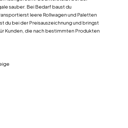
gale sauber. Bei Bedarf baust du
ransportierst leere Rollwagen und Paletten
fst du bei der Preisauszeichnung und bringst
 für Kunden, die nach bestimmten Produkten
eige