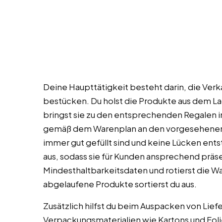
Deine Haupttätigkeit besteht darin, die Verk
bestücken. Du holst die Produkte aus dem La
bringst sie zu den entsprechenden Regalen im
gemäß dem Warenplan an den vorgesehenen St
immer gut gefüllt sind und keine Lücken ents
aus, sodass sie für Kunden ansprechend präsen
Mindesthaltbarkeitsdaten und rotierst die 
abgelaufene Produkte sortierst du aus.
Zusätzlich hilfst du beim Auspacken von Lie
Verpackungsmaterialien wie Kartons und Foli