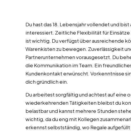
Du hast das 18. Lebensjahr vollendet und bis
interessiert. Zeitliche Flexibilität für Ein
ist wichtig. Du verfügst über ausreichende k
Warenkisten zu bewegen. Zuverlässigkeit un
Partnerunternehmen vorausgesetzt. Du beher
die Kommunikation im Team. Ein freundliches
Kundenkontakt erwünscht. Vorkenntnisse sin
dich gründlich ein.
Du arbeitest sorgfältig und achtest auf eine
wiederkehrenden Tätigkeiten bleibst du konze
belastbar und kannst mehrere Stunden stehen
wichtig, da du eng mit Kollegen zusammenarbe
erkennst selbstständig, wo Regale aufgefül