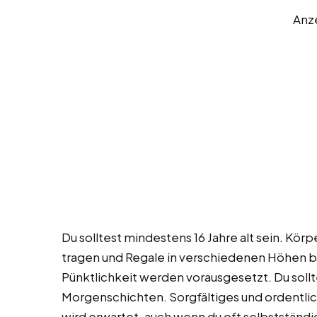
Anz
Du solltest mindestens 16 Jahre alt sein. Körp
tragen und Regale in verschiedenen Höhen be
Pünktlichkeit werden vorausgesetzt. Du sollt
Morgenschichten. Sorgfältiges und ordentlich
wird erwartet, auch wenn du oft selbstständi