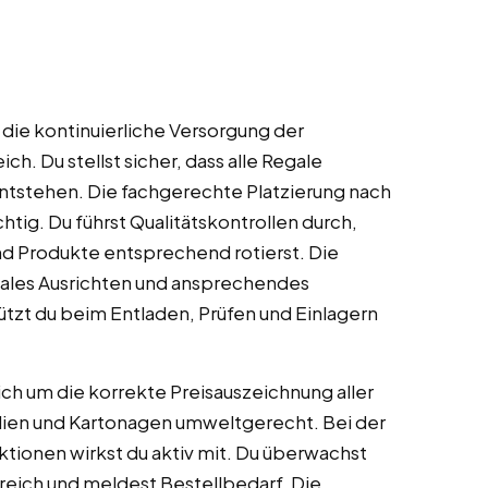
 die kontinuierliche Versorgung der
. Du stellst sicher, dass alle Regale
entstehen. Die fachgerechte Platzierung nach
ig. Du führst Qualitätskontrollen durch,
nd Produkte entsprechend rotierst. Die
tales Ausrichten und ansprechendes
ützt du beim Entladen, Prüfen und Einlagern
 um die korrekte Preisauszeichnung aller
lien und Kartonagen umweltgerecht. Bei der
tionen wirkst du aktiv mit. Du überwachst
eich und meldest Bestellbedarf. Die