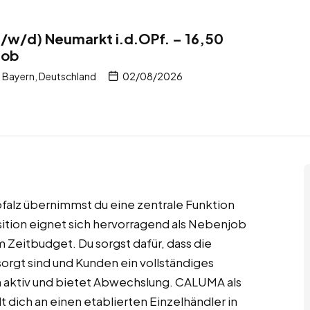
/w/d) Neumarkt i.d.OPf. – 16,50
job
 Bayern, Deutschland
02/08/2026
falz übernimmst du eine zentrale Funktion
ition eignet sich hervorragend als Nebenjob
m Zeitbudget. Du sorgst dafür, dass die
orgt sind und Kunden ein vollständiges
ch aktiv und bietet Abwechslung. CALUMA als
 dich an einen etablierten Einzelhändler in