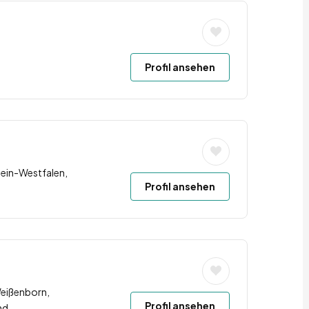
Profil ansehen
hein-Westfalen,
Profil ansehen
Weißenborn,
Profil ansehen
nd