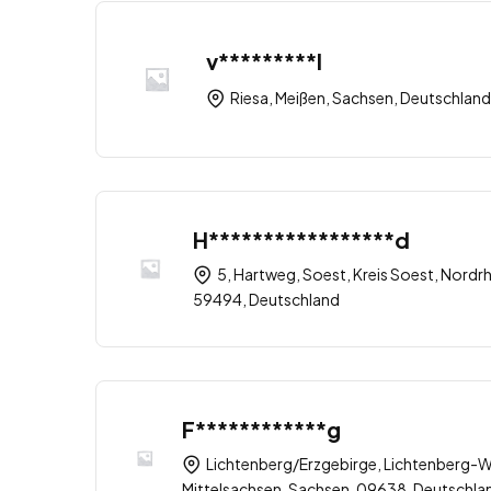
v*********l
Riesa, Meißen, Sachsen, Deutschland
H*****************d
5, Hartweg, Soest, Kreis Soest, Nordr
59494, Deutschland
F************g
Lichtenberg/Erzgebirge, Lichtenberg-
Mittelsachsen, Sachsen, 09638, Deutschla