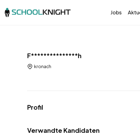
Jobs
Aktue
F***************h
kronach
Profil
Verwandte Kandidaten