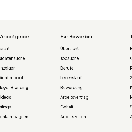
 Arbeitgeber
Für Bewerber
sicht
Übersicht
didatensuche
Jobsuche
O
anzeigen
Berufe
R
didatenpool
Lebenslauf
S
oyer Branding
Bewerbung
K
videos
Arbeitsvertrag
M
ilings
Gehalt
ienkampagnen
Arbeitszeiten
A