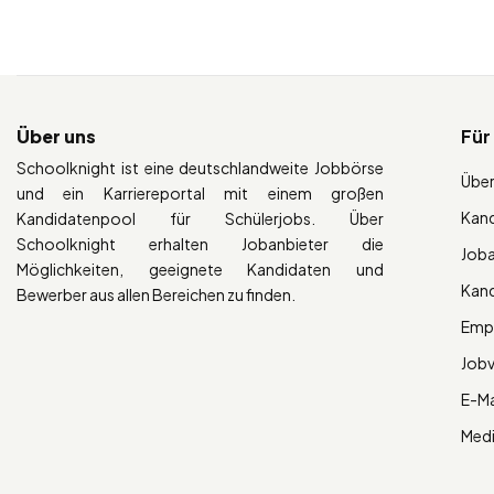
Über uns
Für
Schoolknight ist eine deutschlandweite Jobbörse
Über
und ein Karriereportal mit einem großen
Kan
Kandidatenpool für Schülerjobs. Über
Schoolknight erhalten Jobanbieter die
Job
Möglichkeiten, geeignete Kandidaten und
Kan
Bewerber aus allen Bereichen zu finden.
Empl
Job
E-Ma
Med