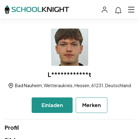
L************t
Bad Nauheim, Wetteraukreis, Hessen, 61231, Deutschland
Einladen
Merken
Profil