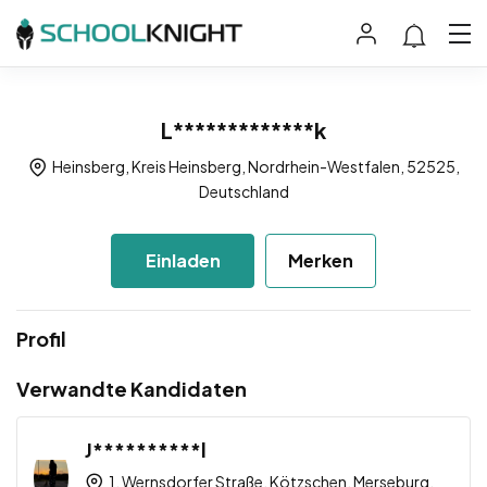
L*************k
Heinsberg, Kreis Heinsberg, Nordrhein-Westfalen, 52525,
Deutschland
Einladen
Merken
Profil
Verwandte Kandidaten
J**********l
1, Wernsdorfer Straße, Kötzschen, Merseburg,