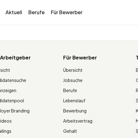
Aktuell
Berufe
Für Bewerber
 Arbeitgeber
Für Bewerber
sicht
Übersicht
didatensuche
Jobsuche
O
anzeigen
Berufe
R
didatenpool
Lebenslauf
S
oyer Branding
Bewerbung
K
videos
Arbeitsvertrag
M
ilings
Gehalt