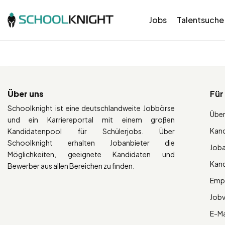
Jobs
Talentsuche
Über uns
Für
Schoolknight ist eine deutschlandweite Jobbörse
Über
und ein Karriereportal mit einem großen
Kan
Kandidatenpool für Schülerjobs. Über
Schoolknight erhalten Jobanbieter die
Job
Möglichkeiten, geeignete Kandidaten und
Kan
Bewerber aus allen Bereichen zu finden.
Empl
Job
E-Ma