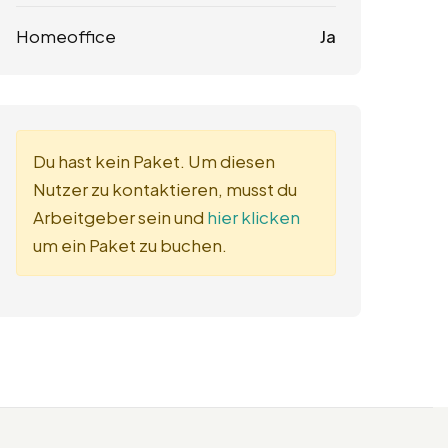
Homeoffice
Ja
Du hast kein Paket. Um diesen
Nutzer zu kontaktieren, musst du
Arbeitgeber sein und
hier klicken
um ein Paket zu buchen.