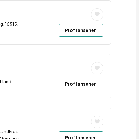
g, 16515,
Profil ansehen
hland
Profil ansehen
Landkreis
Profil ansehen
 Germany