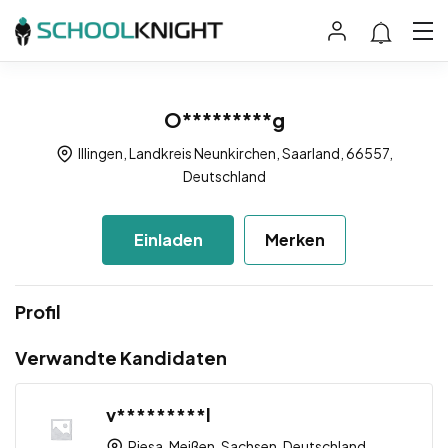
O*********g
Illingen, Landkreis Neunkirchen, Saarland, 66557,
Deutschland
Einladen
Merken
Profil
Verwandte Kandidaten
v*********l
Riesa, Meißen, Sachsen, Deutschland