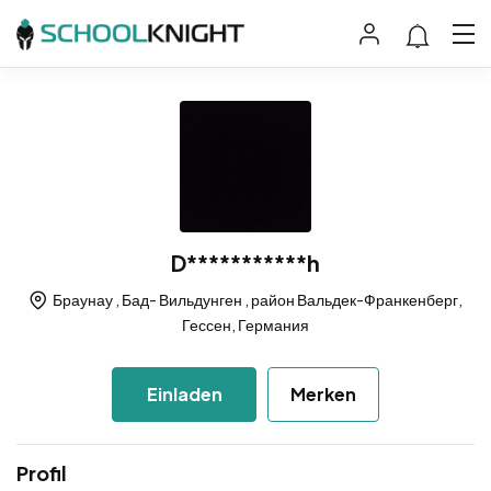
D***********h
Браунау , Бад- Вильдунген , район Вальдек-Франкенберг,
Гессен, Германия
Einladen
Merken
Profil