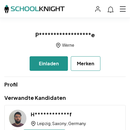
P******************e
Werne
Einladen
Merken
Profil
Verwandte Kandidaten
H************f
Leipzig, Saxony, Germany