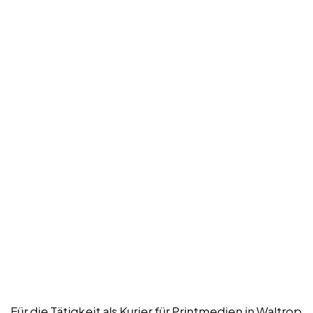
Für die Tätigkeit als Kurier für Printmedien in Waltrop