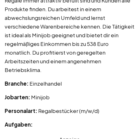
Regale immer attraktiv befüllt sind und Kunden alle
Produkte finden. Du arbeitest in einem
abwechslungsreichen Umfeld und lernst
verschiedene Warenbereiche kennen. Die Tätigkeit
ist ideal als Minijob geeignet und bietet dir ein
regelmäßiges Einkommen bis zu 538 Euro
monatlich. Du profitierst von geregelten
Arbeitszeiten und einem angenehmen
Betriebsklima.
Branche:
Einzelhandel
Jobarten:
Minijob
Personalart:
Regalbestücker (m/w/d)
Aufgaben: