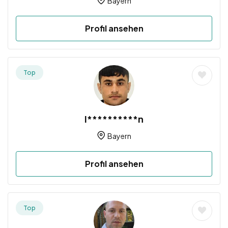
Bayern
Profil ansehen
Top
I**********n
Bayern
Profil ansehen
Top