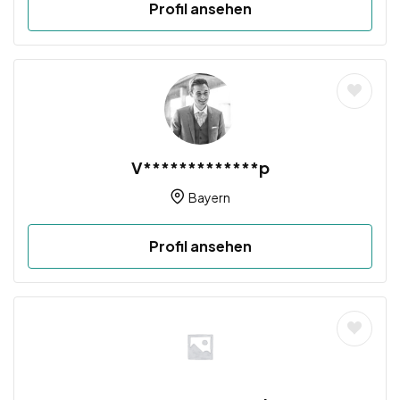
Profil ansehen
V*************p
Bayern
Profil ansehen