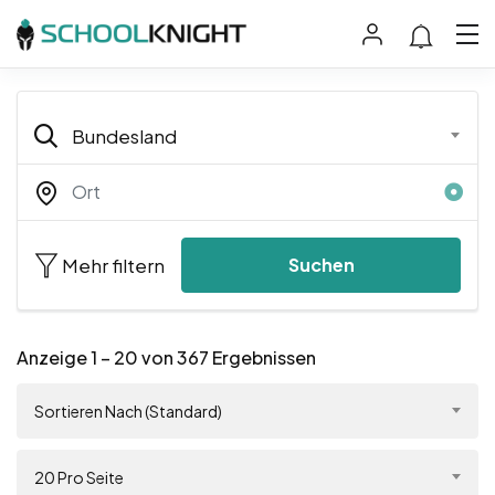
Bundesland
Mehr filtern
Suchen
Anzeige
1
–
20
von 367 Ergebnissen
Sortieren Nach (Standard)
20 Pro Seite