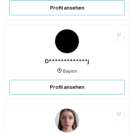
Profil ansehen
D*************j
Bayern
Profil ansehen