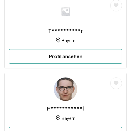
T**********r
Bayern
Profil ansehen
F***********l
Bayern