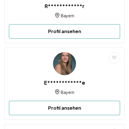
R************r
Bayern
Profil ansehen
E************e
Bayern
Profil ansehen