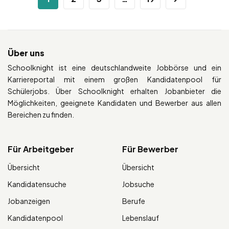
Über uns
Schoolknight ist eine deutschlandweite Jobbörse und ein
Karriereportal mit einem großen Kandidatenpool für
Schülerjobs. Über Schoolknight erhalten Jobanbieter die
Möglichkeiten, geeignete Kandidaten und Bewerber aus allen
Bereichen zu finden.
Für Arbeitgeber
Für Bewerber
Übersicht
Übersicht
Kandidatensuche
Jobsuche
Jobanzeigen
Berufe
Kandidatenpool
Lebenslauf