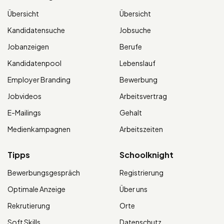
Übersicht
Übersicht
Kandidatensuche
Jobsuche
Jobanzeigen
Berufe
Kandidatenpool
Lebenslauf
Employer Branding
Bewerbung
Jobvideos
Arbeitsvertrag
E-Mailings
Gehalt
Medienkampagnen
Arbeitszeiten
Tipps
Schoolknight
Bewerbungsgespräch
Registrierung
Optimale Anzeige
Über uns
Rekrutierung
Orte
Soft Skills
Datenschutz